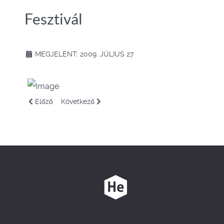
Fesztivál
MEGJELENT: 2009. JÚLIUS 27
Előző cikk: Legalja Fesztivál '09
Következő cikk: A kullancsokról
Előző
Következő