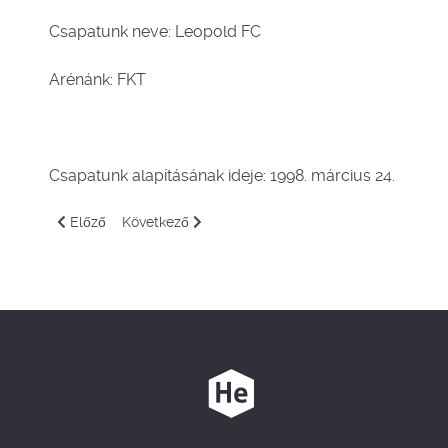
Csapatunk neve: Leopold FC
Arénánk: FKT
Csapatunk alapításának ideje: 1998. március 24.
Előző cikk: Lukács
Következő cikk: Laci bácsi
Előző
Következő