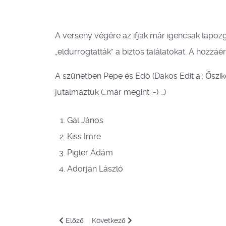
A verseny végére az ifjak már igencsak lapozg
„eldurrogtatták” a biztos találatokat. A hozzá
A szünetben Pepe és Edó (Dakos Edit a.: Őszik
jutalmaztuk (…már megint :-) …)
Gál János
Kiss Imre
Pigler Ádám
Adorján László
Előző cikk: VIII. Leopárd Cantus verseny
Következő cikk: 2007 rendezvények
Előző
Következő