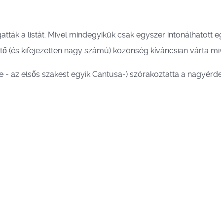
atták a listát. Mivel mindegyikük csak egyszer intonálhatott 
értő (és kifejezetten nagy számú) közönség kíváncsian várta mi
e - az elsős szakest egyik Cantusa-) szórakoztatta a nagyérd