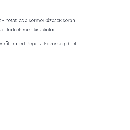
egy nótát, és a körmérkőzések során
vel tudnak még kirukkolni.
eműt, amiért Pepét a Közönség díjjal