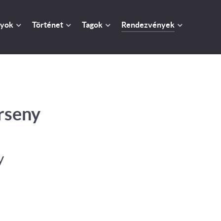
yok
Történet
Tagok
Rendezvények
rseny
y