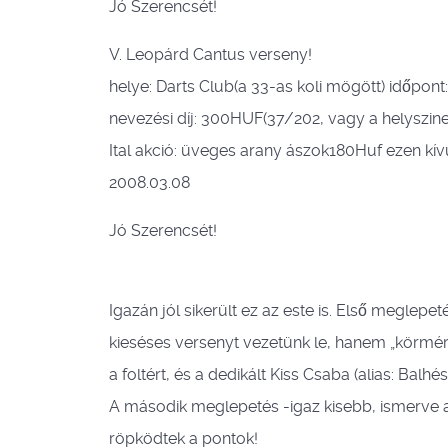
Jó Szerencsét!
V. Leopárd Cantus verseny!
helye: Darts Club(a 33-as koli mögött) időpont:
nevezési díj: 300HUF(37/202, vagy a helyszine
Ital akció: üveges arany ászok180Huf ezen kívü
2008.03.08
Jó Szerencsét!
Igazán jól sikerült ez az este is. Első megle
kieséses versenyt vezetünk le, hanem „körmérk
a foltért, és a dedikált Kiss Csaba (alias:
A második meglepetés -igaz kisebb, ismerve az
röpködtek a pontok!