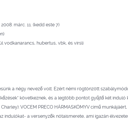
 2008. márc. 11. (kedd este 7)
n)
l vodkanarancs, hubertus, vbk, és virsli
petésünk a négy nevező volt. Ezért némi rögtönzött szabálymód
őzések” következnek, és a legtöbb pontot gyűjtő két induló k
 Balhés Charley): VOCEM PRECO HÁRMASKÖMYV című munkájáért,
 indulókat- a versenyzők nótaismerete, ami igazán élvezetes