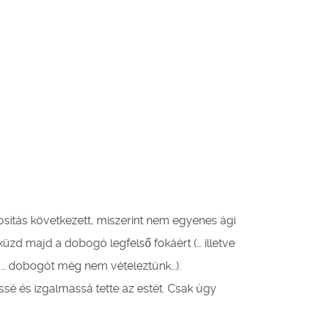
osítás következett, miszerint nem egyenes ági
üzd majd a dobogó legfelső fokáért (… illetve
 … dobogót még nem vételeztünk…).
sé és izgalmassá tette az estét. Csak úgy